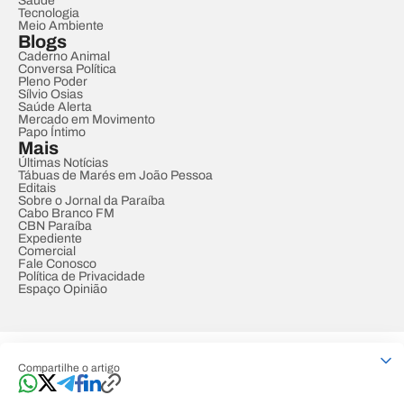
Saúde
Tecnologia
Meio Ambiente
Blogs
Caderno Animal
Conversa Política
Pleno Poder
Sílvio Osias
Saúde Alerta
Mercado em Movimento
Papo Íntimo
Mais
Últimas Notícias
Tábuas de Marés em João Pessoa
Editais
Sobre o Jornal da Paraíba
Cabo Branco FM
CBN Paraíba
Expediente
Comercial
Fale Conosco
Política de Privacidade
Espaço Opinião
© REDE PARAÍBA DE COMUNICAÇÃO
Compartilhe o artigo
Developed by
Designed by