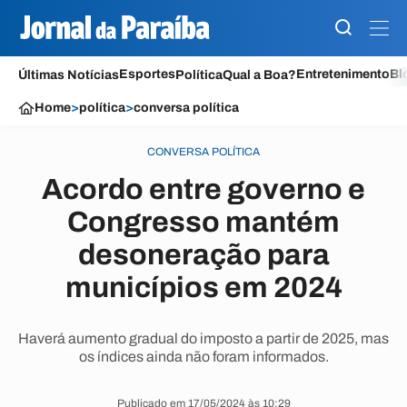
Esportes
Entretenimento
Bl
Últimas Notícias
Política
Qual a Boa?
Home
>
política
>
conversa política
CONVERSA POLÍTICA
Acordo entre governo e
Congresso mantém
desoneração para
municípios em 2024
Haverá aumento gradual do imposto a partir de 2025, mas
os índices ainda não foram informados.
Publicado em 17/05/2024 às 10:29