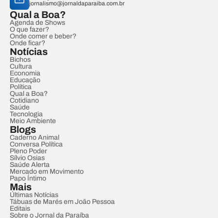
jornalismo@jornaldaparaiba.com.br
Qual a Boa?
Agenda de Shows
O que fazer?
Onde comer e beber?
Onde ficar?
Notícias
Bichos
Cultura
Economia
Educação
Política
Qual a Boa?
Cotidiano
Saúde
Tecnologia
Meio Ambiente
Blogs
Caderno Animal
Conversa Política
Pleno Poder
Sílvio Osias
Saúde Alerta
Mercado em Movimento
Papo Íntimo
Mais
Últimas Notícias
Tábuas de Marés em João Pessoa
Editais
Sobre o Jornal da Paraíba