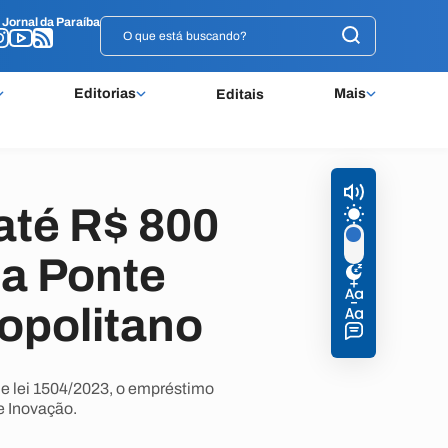
o
o
Jornal da Paraíba
Jornal da Paraíba
Editorias
Mais
Editais
até R$ 800
na Ponte
opolitano
e lei 1504/2023, o empréstimo
e Inovação.