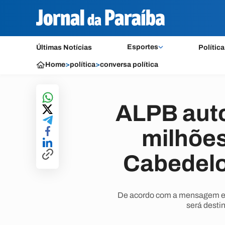
Esportes
Últimas Notícias
Política
Home
>
política
>
conversa política
ALPB auto
milhões
Cabedelo
De acordo com a mensagem env
será desti