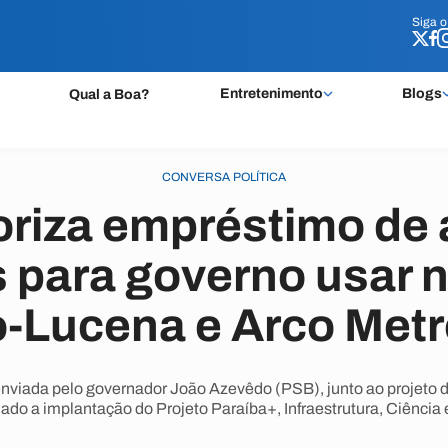
Siga 
Siga 
Entretenimento
Blogs
Qual a Boa?
CONVERSA POLÍTICA
riza empréstimo de 
 para governo usar 
-Lucena e Arco Metr
iada pelo governador João Azevêdo (PSB), junto ao projeto d
nado a implantação do Projeto Paraíba+, Infraestrutura, Ciência 