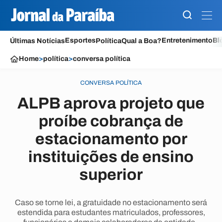
Esportes
Entretenimento
Bl
Últimas Notícias
Política
Qual a Boa?
Home
>
política
>
conversa política
CONVERSA POLÍTICA
ALPB aprova projeto que
proíbe cobrança de
estacionamento por
instituições de ensino
superior
Caso se torne lei, a gratuidade no estacionamento será
estendida para estudantes matriculados, professores,