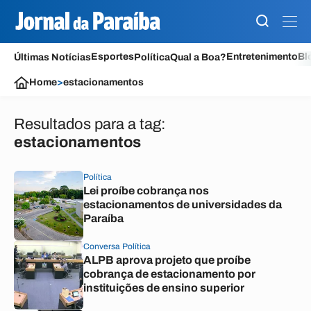
Esportes
Entretenimento
Bl
Últimas Notícias
Política
Qual a Boa?
Home
>
estacionamentos
Resultados para a tag:
estacionamentos
Política
Lei proíbe cobrança nos
estacionamentos de universidades da
Paraíba
Conversa Política
ALPB aprova projeto que proíbe
cobrança de estacionamento por
instituições de ensino superior