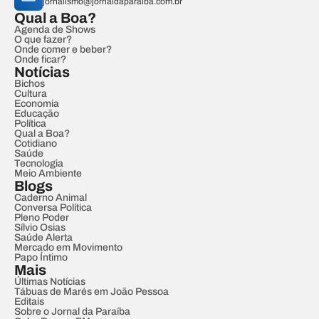
jornalismo@jornaldaparaiba.com.br
Qual a Boa?
Agenda de Shows
O que fazer?
Onde comer e beber?
Onde ficar?
Notícias
Bichos
Cultura
Economia
Educação
Política
Qual a Boa?
Cotidiano
Saúde
Tecnologia
Meio Ambiente
Blogs
Caderno Animal
Conversa Política
Pleno Poder
Sílvio Osias
Saúde Alerta
Mercado em Movimento
Papo Íntimo
Mais
Últimas Notícias
Tábuas de Marés em João Pessoa
Editais
Sobre o Jornal da Paraíba