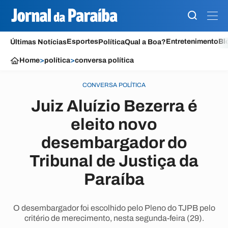
Esportes
Entretenimento
Bl
Últimas Notícias
Política
Qual a Boa?
Home
>
política
>
conversa política
CONVERSA POLÍTICA
Juiz Aluízio Bezerra é
eleito novo
desembargador do
Tribunal de Justiça da
Paraíba
O desembargador foi escolhido pelo Pleno do TJPB pelo
critério de merecimento, nesta segunda-feira (29).