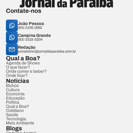
Contate-nos
João Pessoa
(83) 2106.1892
Campina Grande
(83) 3315-3204
Redação
jornalismo@jornaldaparaiba.com.br
Qual a Boa?
Agenda de Shows
O que fazer?
Onde comer e beber?
Onde ficar?
Notícias
Bichos
Cultura
Economia
Educação
Política
Qual a Boa?
Cotidiano
Saúde
Tecnologia
Meio Ambiente
Blogs