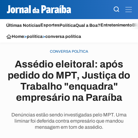
Esportes
Entretenimento
Bl
Últimas Notícias
Política
Qual a Boa?
Home
>
política
>
conversa política
CONVERSA POLÍTICA
Assédio eleitoral: após
pedido do MPT, Justiça do
Trabalho "enquadra"
empresário na Paraíba
Denúncias estão sendo investigadas pelo MPT. Uma
liminar foi deferida contra empresário que mandou
mensagem em tom de assédio.