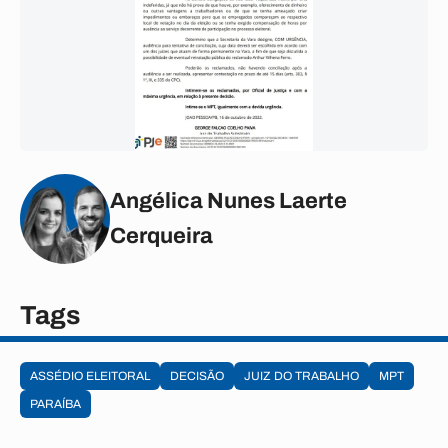
Angélica Nunes Laerte
Cerqueira
Tags
ASSÉDIO ELEITORAL
DECISÃO
JUIZ DO TRABALHO
MPT
PARAÍBA