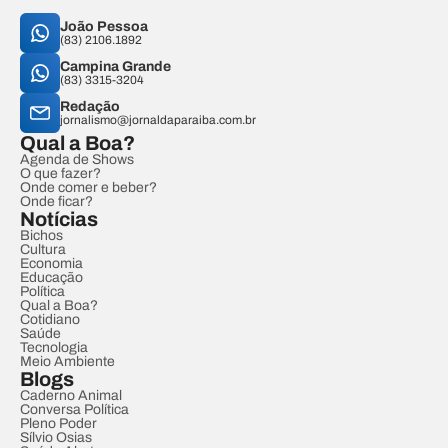
João Pessoa
(83) 2106.1892
Campina Grande
(83) 3315-3204
Redação
jornalismo@jornaldaparaiba.com.br
Qual a Boa?
Agenda de Shows
O que fazer?
Onde comer e beber?
Onde ficar?
Notícias
Bichos
Cultura
Economia
Educação
Política
Qual a Boa?
Cotidiano
Saúde
Tecnologia
Meio Ambiente
Blogs
Caderno Animal
Conversa Política
Pleno Poder
Sílvio Osias