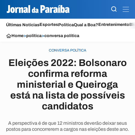
Esportes
Entretenimento
Bl
Últimas Notícias
Política
Qual a Boa?
Home
>
política
>
conversa política
CONVERSA POLÍTICA
Eleições 2022: Bolsonaro
confirma reforma
ministerial e Queiroga
está na lista de possíveis
candidatos
A perspectiva é de que 12 ministros deverão deixar seus
postos para concorrerem a cargos nas eleições deste ano.