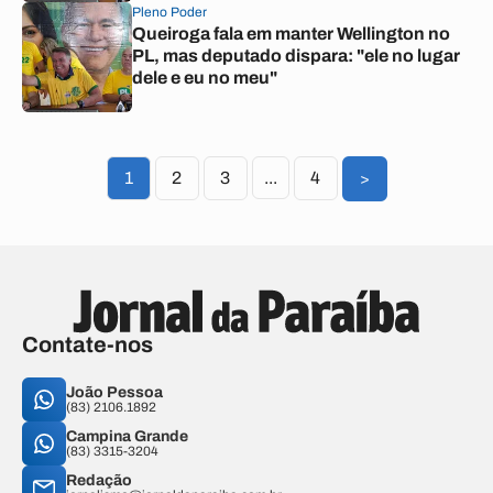
Pleno Poder
Queiroga fala em manter Wellington no
PL, mas deputado dispara: "ele no lugar
dele e eu no meu"
1
2
3
...
4
>
Contate-nos
João Pessoa
(83) 2106.1892
Campina Grande
(83) 3315-3204
Redação