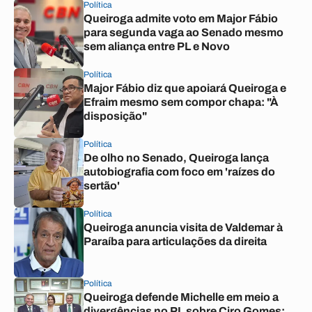
Política
Queiroga admite voto em Major Fábio
para segunda vaga ao Senado mesmo
sem aliança entre PL e Novo
Política
Major Fábio diz que apoiará Queiroga e
Efraim mesmo sem compor chapa: "À
disposição"
Política
De olho no Senado, Queiroga lança
autobiografia com foco em 'raízes do
sertão'
Política
Queiroga anuncia visita de Valdemar à
Paraíba para articulações da direita
Política
Queiroga defende Michelle em meio a
divergências no PL sobre Ciro Gomes: