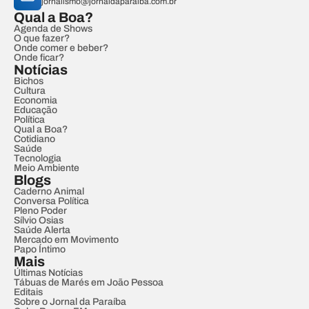
jornalismo@jornaldaparaiba.com.br
Qual a Boa?
Agenda de Shows
O que fazer?
Onde comer e beber?
Onde ficar?
Notícias
Bichos
Cultura
Economia
Educação
Política
Qual a Boa?
Cotidiano
Saúde
Tecnologia
Meio Ambiente
Blogs
Caderno Animal
Conversa Política
Pleno Poder
Sílvio Osias
Saúde Alerta
Mercado em Movimento
Papo Íntimo
Mais
Últimas Notícias
Tábuas de Marés em João Pessoa
Editais
Sobre o Jornal da Paraíba