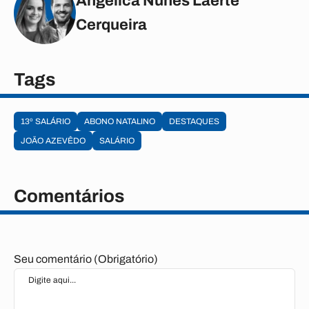
Angélica Nunes Laerte
Cerqueira
Tags
13º SALÁRIO
ABONO NATALINO
DESTAQUES
JOÃO AZEVÊDO
SALÁRIO
Comentários
Seu comentário (Obrigatório)