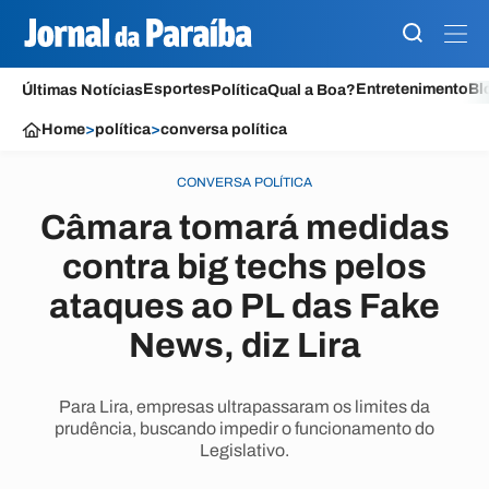
Esportes
Entretenimento
Bl
Últimas Notícias
Política
Qual a Boa?
Home
>
política
>
conversa política
CONVERSA POLÍTICA
Câmara tomará medidas
contra big techs pelos
ataques ao PL das Fake
News, diz Lira
Para Lira, empresas ultrapassaram os limites da
prudência, buscando impedir o funcionamento do
Legislativo.