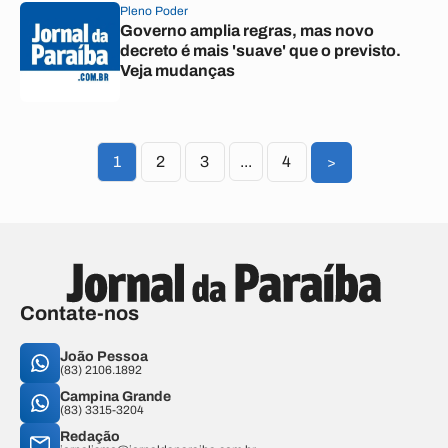
Pleno Poder
Governo amplia regras, mas novo
decreto é mais 'suave' que o previsto.
Veja mudanças
1
2
3
...
4
>
Contate-nos
João Pessoa
(83) 2106.1892
Campina Grande
(83) 3315-3204
Redação