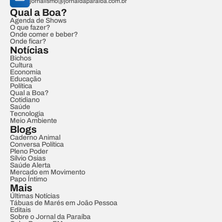
jornalismo@jornaldaparaiba.com.br
Qual a Boa?
Agenda de Shows
O que fazer?
Onde comer e beber?
Onde ficar?
Notícias
Bichos
Cultura
Economia
Educação
Política
Qual a Boa?
Cotidiano
Saúde
Tecnologia
Meio Ambiente
Blogs
Caderno Animal
Conversa Política
Pleno Poder
Sílvio Osias
Saúde Alerta
Mercado em Movimento
Papo Íntimo
Mais
Últimas Notícias
Tábuas de Marés em João Pessoa
Editais
Sobre o Jornal da Paraíba