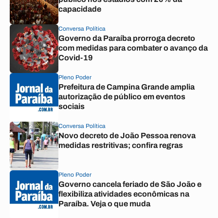
capacidade
Conversa Política
Governo da Paraíba prorroga decreto
com medidas para combater o avanço da
Covid-19
Pleno Poder
Prefeitura de Campina Grande amplia
autorização de público em eventos
sociais
Conversa Política
Novo decreto de João Pessoa renova
medidas restritivas; confira regras
Pleno Poder
Governo cancela feriado de São João e
flexibiliza atividades econômicas na
Paraíba. Veja o que muda