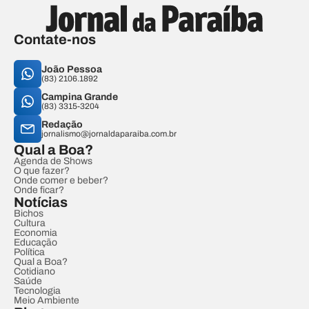
Contate-nos
João Pessoa
(83) 2106.1892
Campina Grande
(83) 3315-3204
Redação
jornalismo@jornaldaparaiba.com.br
Qual a Boa?
Agenda de Shows
O que fazer?
Onde comer e beber?
Onde ficar?
Notícias
Bichos
Cultura
Economia
Educação
Política
Qual a Boa?
Cotidiano
Saúde
Tecnologia
Meio Ambiente