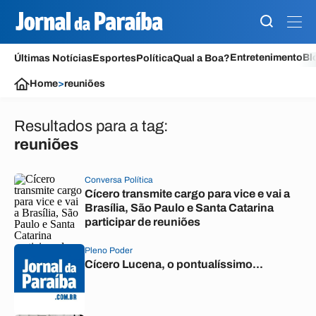
Entretenimento
Bl
Últimas Notícias
Esportes
Política
Qual a Boa?
Home
>
reuniões
Resultados para a tag:
reuniões
Conversa Política
Cícero transmite cargo para vice e vai a
Brasília, São Paulo e Santa Catarina
participar de reuniões
Pleno Poder
Cícero Lucena, o pontualíssimo...