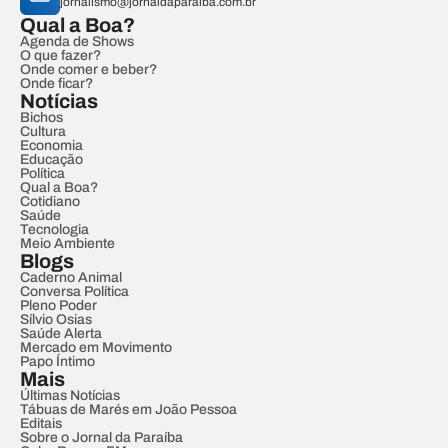
jornalismo@jornaldaparaiba.com.br
Qual a Boa?
Agenda de Shows
O que fazer?
Onde comer e beber?
Onde ficar?
Notícias
Bichos
Cultura
Economia
Educação
Política
Qual a Boa?
Cotidiano
Saúde
Tecnologia
Meio Ambiente
Blogs
Caderno Animal
Conversa Política
Pleno Poder
Sílvio Osias
Saúde Alerta
Mercado em Movimento
Papo Íntimo
Mais
Últimas Notícias
Tábuas de Marés em João Pessoa
Editais
Sobre o Jornal da Paraíba