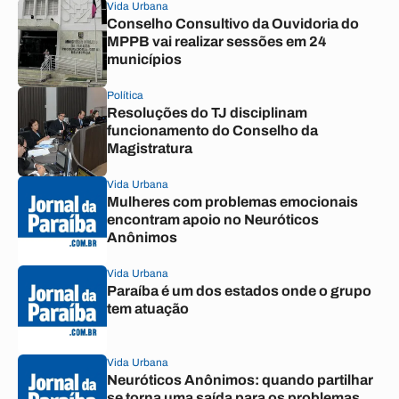
Vida Urbana
Conselho Consultivo da Ouvidoria do
MPPB vai realizar sessões em 24
municípios
Política
Resoluções do TJ disciplinam
funcionamento do Conselho da
Magistratura
Vida Urbana
Mulheres com problemas emocionais
encontram apoio no Neuróticos
Anônimos
Vida Urbana
Paraíba é um dos estados onde o grupo
tem atuação
Vida Urbana
Neuróticos Anônimos: quando partilhar
se torna uma saída para os problemas