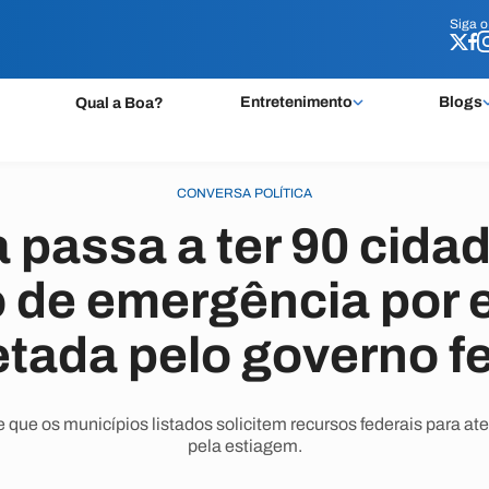
Siga 
Siga 
Entretenimento
Blogs
Qual a Boa?
CONVERSA POLÍTICA
 passa a ter 90 cid
o de emergência por 
tada pelo governo f
 que os municípios listados solicitem recursos federais para a
pela estiagem.