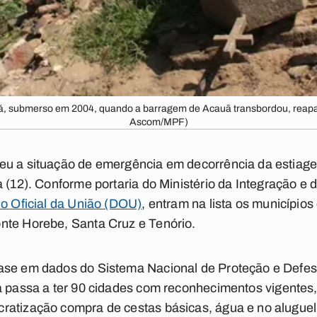
á, submerso em 2004, quando a barragem de Acauã transbordou, reapa
Ascom/MPF)
eu a situação de emergência em decorrência da estiag
a (12). Conforme portaria do
Ministério da Integração e
io Oficial da União (DOU)
, entram na lista os município
nte Horebe, Santa Cruz e Tenório.
ase em dados do Sistema Nacional de Proteção e Defesa
a passa a ter 90 cidades com reconhecimentos vigentes,
ratização compra de cestas básicas, água e no alugue