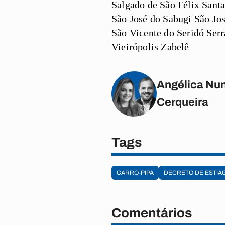
Salgado de São Félix Sant
São José do Sabugi São Jo
São Vicente do Seridó Ser
Vieirópolis Zabelê
Angélica Nun
Cerqueira
Tags
CARRO-PIPA
DECRETO DE ESTIA
Comentários