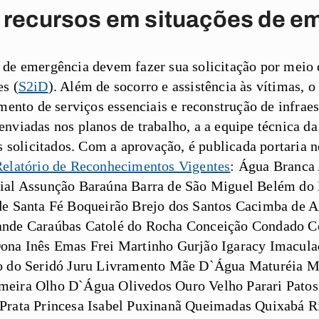
r recursos em situações de e
 de emergência devem fazer sua solicitação por meio 
s (
S2iD
). Além de socorro e assistência às vítimas
mento de serviços essenciais e reconstrução de infrae
nviadas nos planos de trabalho, a a equipe técnica da
es solicitados. Com a aprovação, é publicada portaria
elatório de Reconhecimentos Vigentes
:
Água Branca 
ial Assunção Baraúna Barra de São Miguel Belém do 
de Santa Fé Boqueirão Brejo dos Santos Cacimba de 
ande Caraúbas Catolé do Rocha Conceição Condado C
ona Inês Emas Frei Martinho Gurjão Igaracy Imaculad
co do Seridó Juru Livramento Mãe D`Água Maturéia 
eira Olho D`Água Olivedos Ouro Velho Parari Patos 
Prata Princesa Isabel Puxinanã Queimadas Quixabá R