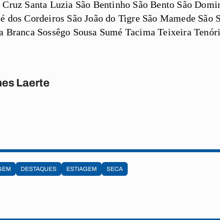
a Cruz Santa Luzia São Bentinho São Bento São Domin
sé dos Cordeiros São João do Tigre São Mamede São 
ra Branca Sossêgo Sousa Sumé Tacima Teixeira Tenór
es Laerte
GEM
DESTAQUES
ESTIAGEM
SECA