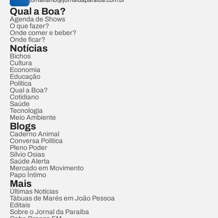
jornalismo@jornaldaparaiba.com.br
Qual a Boa?
Agenda de Shows
O que fazer?
Onde comer e beber?
Onde ficar?
Notícias
Bichos
Cultura
Economia
Educação
Política
Qual a Boa?
Cotidiano
Saúde
Tecnologia
Meio Ambiente
Blogs
Caderno Animal
Conversa Política
Pleno Poder
Sílvio Osias
Saúde Alerta
Mercado em Movimento
Papo Íntimo
Mais
Últimas Notícias
Tábuas de Marés em João Pessoa
Editais
Sobre o Jornal da Paraíba