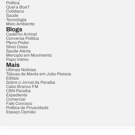
Política
Qual a Boa?
Cotidiano
Saúde
Tecnologia
Meio Ambiente
Blogs
Caderno Animal
Conversa Política
Pleno Poder
Sílvio Osias
Saúde Alerta
Mercado em Movimento
Papo Íntimo
Mais
Últimas Notícias
Tábuas de Marés em João Pessoa
Editais
Sobre o Jornal da Paraíba
Cabo Branco FM
CBN Paraíba
Expediente
Comercial
Fale Conosco
Política de Privacidade
Espaço Opinião
© REDE PARAÍBA DE COMUNICAÇÃO