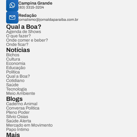
Campina Grande
(83) 3315-3204
Redação
jornalismo@jornaldaparaiba.com.br
Qual a Boa?
Agenda de Shows
O que fazer?
Onde comer e beber?
Onde ficar?
Notícias
Bichos
Cultura
Economia
Educação
Política
Qual a Boa?
Cotidiano
Saúde
Tecnologia
Meio Ambiente
Blogs
Caderno Animal
Conversa Política
Pleno Poder
Sílvio Osias
Saúde Alerta
Mercado em Movimento
Papo Íntimo
Mais