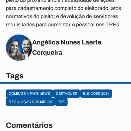
pleito do próximo ano e necessidade de ações
para cadastramento completo do eleitorado; atos
normativos do pleito; e devolução de servidores
requisitados para aumentar o pessoal nos TREs.
Angélica Nunes Laerte
Cerqueira
Tags
COMBATE A FAKE NEWS
DESTAQUES
ELEIÇÕES 2024
REGULAÇÃO DAS MÍDIAS
TSE
Comentários