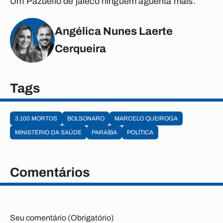
Um Pazuello de jaleco ninguém aguenta mais.
Angélica Nunes Laerte
Cerqueira
Tags
3.100 MORTOS
BOLSONARO
MARCELO QUEIROGA
MINISTÉRIO DA SAÚDE
PARAÍBA
POLÍTICA
Comentários
Seu comentário (Obrigatório)