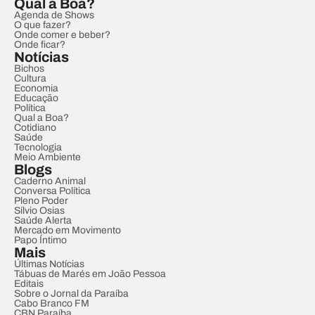
Qual a Boa?
Agenda de Shows
O que fazer?
Onde comer e beber?
Onde ficar?
Notícias
Bichos
Cultura
Economia
Educação
Política
Qual a Boa?
Cotidiano
Saúde
Tecnologia
Meio Ambiente
Blogs
Caderno Animal
Conversa Política
Pleno Poder
Sílvio Osias
Saúde Alerta
Mercado em Movimento
Papo Íntimo
Mais
Últimas Notícias
Tábuas de Marés em João Pessoa
Editais
Sobre o Jornal da Paraíba
Cabo Branco FM
CBN Paraíba