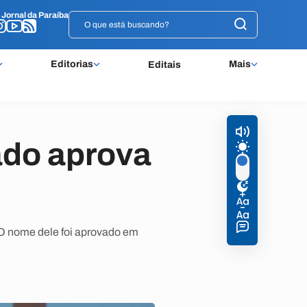
o
o
Jornal da Paraíba
Jornal da Paraíba
Editorias
Mais
Editais
ado aprova
. O nome dele foi aprovado em