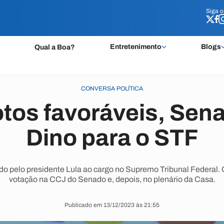
Siga 
Siga 
Entretenimento
Blogs
Qual a Boa?
CONVERSA POLÍTICA
tos favoráveis, Sen
Dino para o STF
cado pelo presidente Lula ao cargo no Supremo Tribunal Federal
votação na CCJ do Senado e, depois, no plenário da Casa.
Publicado em 13/12/2023 às 21:55