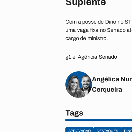
Suplente
Com a posse de Dino no STF
uma vaga fixa no Senado até
cargo de ministro.
g1 e Agência Senado
Angélica Nun
Cerqueira
Tags
APROVAÇÃO
DESTAQUES
DIN