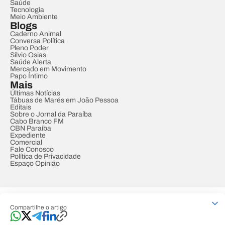
Saúde
Tecnologia
Meio Ambiente
Blogs
Caderno Animal
Conversa Política
Pleno Poder
Sílvio Osias
Saúde Alerta
Mercado em Movimento
Papo Íntimo
Mais
Últimas Notícias
Tábuas de Marés em João Pessoa
Editais
Sobre o Jornal da Paraíba
Cabo Branco FM
CBN Paraíba
Expediente
Comercial
Fale Conosco
Política de Privacidade
Espaço Opinião
© REDE PARAÍBA DE COMUNICAÇÃO
Compartilhe o artigo
Developed by
Designed by