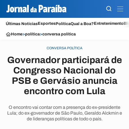
Esportes
Entretenimento
Bl
Últimas Notícias
Política
Qual a Boa?
Home
>
política
>
conversa política
CONVERSA POLÍTICA
Governador participará de
Congresso Nacional do
PSB e Gervásio anuncia
encontro com Lula
O encontro vai contar com a presença do ex-presidente
Lula; do ex-governador de São Paulo, Geraldo Alckmin e
de lideranças políticas de todo o país.