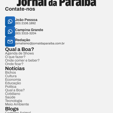
Contate-nos
João Pessoa
(83) 2106.1892
Campina Grande
(83) 3315-3204
Redação
jornalismo@jornaldaparaiba.com.br
Qual a Boa?
Agenda de Shows
O que fazer?
Onde comer e beber?
Onde ficar?
Notícias
Bichos
Cultura
Economia
Educação
Política
Qual a Boa?
Cotidiano
Saúde
Tecnologia
Meio Ambiente
Blogs
Caderno Animal