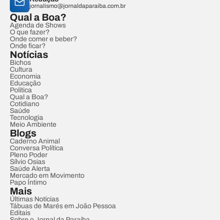
jornalismo@jornaldaparaiba.com.br
Qual a Boa?
Agenda de Shows
O que fazer?
Onde comer e beber?
Onde ficar?
Notícias
Bichos
Cultura
Economia
Educação
Política
Qual a Boa?
Cotidiano
Saúde
Tecnologia
Meio Ambiente
Blogs
Caderno Animal
Conversa Política
Pleno Poder
Sílvio Osias
Saúde Alerta
Mercado em Movimento
Papo Íntimo
Mais
Últimas Notícias
Tábuas de Marés em João Pessoa
Editais
Sobre o Jornal da Paraíba