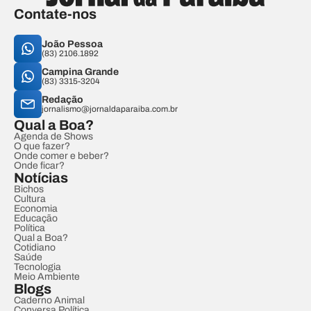
Contate-nos
João Pessoa
(83) 2106.1892
Campina Grande
(83) 3315-3204
Redação
jornalismo@jornaldaparaiba.com.br
Qual a Boa?
Agenda de Shows
O que fazer?
Onde comer e beber?
Onde ficar?
Notícias
Bichos
Cultura
Economia
Educação
Política
Qual a Boa?
Cotidiano
Saúde
Tecnologia
Meio Ambiente
Blogs
Caderno Animal
Conversa Política