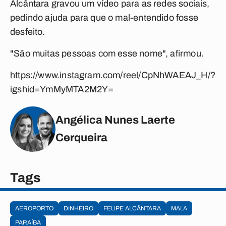
Alcântara gravou um vídeo para as redes sociais,
pedindo ajuda para que o mal-entendido fosse
desfeito.
"São muitas pessoas com esse nome", afirmou.
https://www.instagram.com/reel/CpNhWAEAJ_H/?
igshid=YmMyMTA2M2Y=
Angélica Nunes Laerte
Cerqueira
Tags
AEROPORTO
DINHEIRO
FELIPE ALCÂNTARA
MALA
PARAÍBA