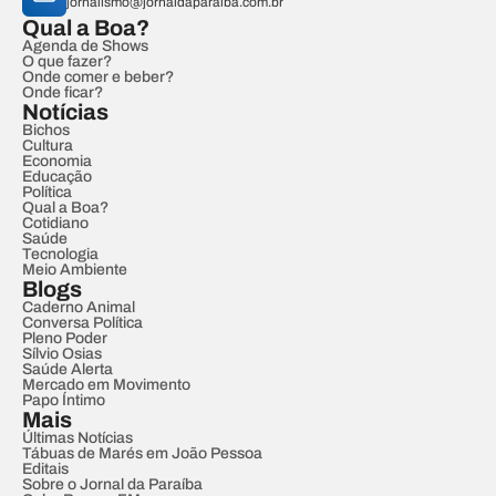
jornalismo@jornaldaparaiba.com.br
Qual a Boa?
Agenda de Shows
O que fazer?
Onde comer e beber?
Onde ficar?
Notícias
Bichos
Cultura
Economia
Educação
Política
Qual a Boa?
Cotidiano
Saúde
Tecnologia
Meio Ambiente
Blogs
Caderno Animal
Conversa Política
Pleno Poder
Sílvio Osias
Saúde Alerta
Mercado em Movimento
Papo Íntimo
Mais
Últimas Notícias
Tábuas de Marés em João Pessoa
Editais
Sobre o Jornal da Paraíba