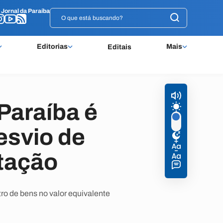
o
o
Jornal da Paraíba
Jornal da Paraíba
Editorias
Mais
Editais
 Paraíba é
esvio de
itação
ro de bens no valor equivalente