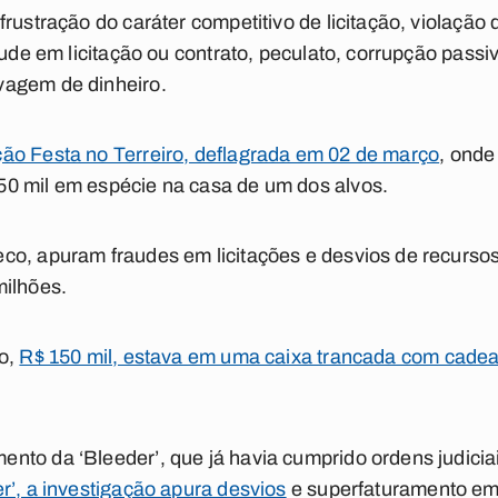
rustração do caráter competitivo de licitação, violação d
aude em licitação ou contrato, peculato, corrupção passi
vagem de dinheiro.
ão Festa no Terreiro, deflagrada em 02 de março
, onde
0 mil em espécie na casa de um dos alvos.
co, apuram fraudes em licitações e desvios de recurso
milhões.
do,
R$ 150 mil, estava em uma caixa trancada com cadea
to da ‘Bleeder’, que já havia cumprido ordens judicia
r’, a investigação apura desvios
e superfaturamento em 