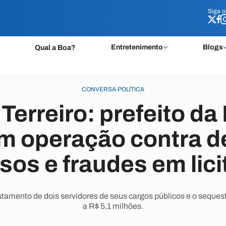
Siga 
Siga 
Entretenimento
Blogs
Qual a Boa?
CONVERSA POLÍTICA
Terreiro: prefeito da
m operação contra d
sos e fraudes em lic
amento de dois servidores de seus cargos públicos e o sequest
a R$ 5,1 milhões.