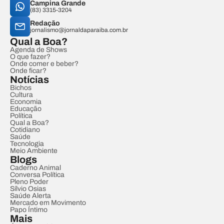
Campina Grande
(83) 3315-3204
Redação
jornalismo@jornaldaparaiba.com.br
Qual a Boa?
Agenda de Shows
O que fazer?
Onde comer e beber?
Onde ficar?
Notícias
Bichos
Cultura
Economia
Educação
Política
Qual a Boa?
Cotidiano
Saúde
Tecnologia
Meio Ambiente
Blogs
Caderno Animal
Conversa Política
Pleno Poder
Sílvio Osias
Saúde Alerta
Mercado em Movimento
Papo Íntimo
Mais