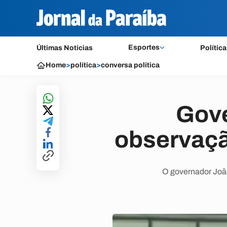
Esportes
Últimas Notícias
Política
Home
>
política
>
conversa política
Gove
observaçã
O governador João