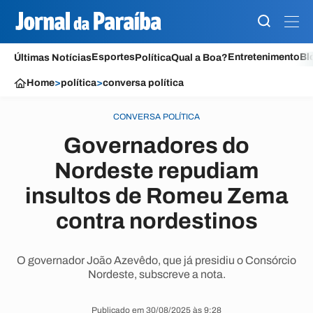
Esportes
Entretenimento
Bl
Últimas Notícias
Política
Qual a Boa?
Home
>
política
>
conversa política
CONVERSA POLÍTICA
Governadores do
Nordeste repudiam
insultos de Romeu Zema
contra nordestinos
O governador João Azevêdo, que já presidiu o Consórcio
Nordeste, subscreve a nota.
Publicado em 30/08/2025 às 9:28