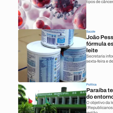
tipos de cânce
Saúde
João Pess
fórmula es
leite
Secretaria inf
sexta-feira e d
Política
Paraíba t
do entorn
O objetivo da l
(Republicanos)
região.