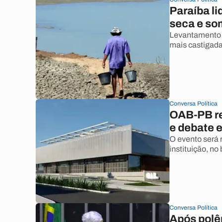
Paraíba li
seca e som
Levantamento 
mais castigada
Conversa Política
OAB-PB re
e debate 
O evento será r
instituição, no 
Conversa Política
Após polêm