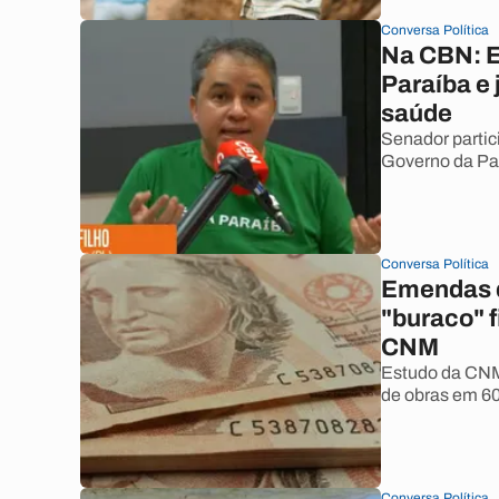
Conversa Política
Na CBN: E
Paraíba e 
saúde
Senador partic
Governo da Par
Conversa Política
Emendas d
"buraco" f
CNM
Estudo da CNM
de obras em 6
Conversa Política