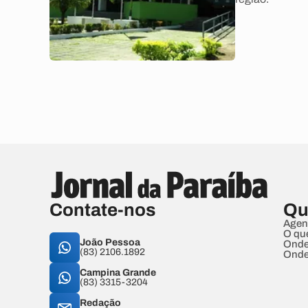
Contate-nos
Qu
Agen
O qu
João Pessoa
Onde
(83) 2106.1892
Onde
Campina Grande
(83) 3315-3204
Redação