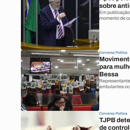
sobre ant
Em publicação 
momento de cal
Conversa Política
Movimento
para mulh
Bessa
Representante
ambulantes ocu
Conversa Política
TJPB dete
de contro