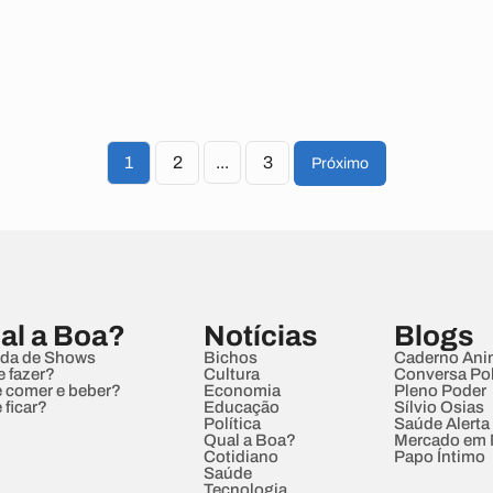
1
2
...
3
Próximo
al a Boa?
Notícias
Blogs
da de Shows
Bichos
Caderno Ani
e fazer?
Cultura
Conversa Pol
 comer e beber?
Economia
Pleno Poder
 ficar?
Educação
Sílvio Osias
Política
Saúde Alerta
Qual a Boa?
Mercado em
Cotidiano
Papo Íntimo
Saúde
Tecnologia