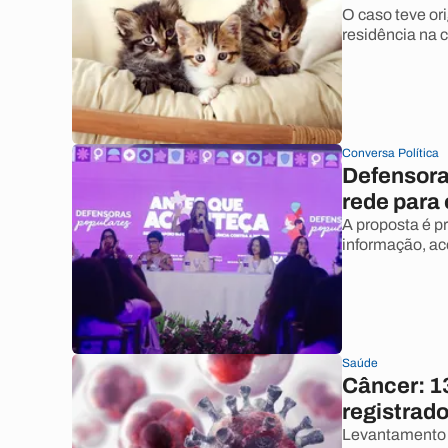
O caso teve or
residência na c
Conversa Política
Defensora
rede para 
A proposta é pr
informação, ac
Saúde
Câncer: 1
registrado
Levantamento d