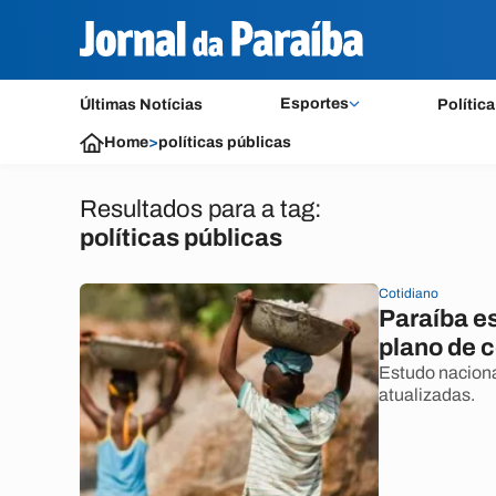
Esportes
Últimas Notícias
Política
Home
>
políticas públicas
Resultados para a tag:
políticas públicas
Cotidiano
Paraíba es
plano de c
Estudo naciona
atualizadas.