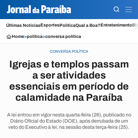
Esportes
Entretenimento
Bl
Últimas Notícias
Política
Qual a Boa?
Home
>
política
>
conversa política
CONVERSA POLÍTICA
Igrejas e templos passam
a ser atividades
essenciais em período de
calamidade na Paraíba
A lei entrou em vigor nesta quarta-feira (26), publicado no
Diário Oficial do Estado (DOE), após derrubada de um
veto do Executivo à lei, na sessão desta terça-feira (25).