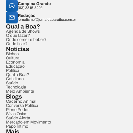
Campina Grande
(83) 3315-3204
Redação
jornalismo@jornaldaparaiba.com.br
Qual a Boa?
Agenda de Shows
O que fazer?
Onde comer e beber?
Onde ficar?
Notícias
Bichos
Cultura
Economia
Educação
Política
Qual a Boa?
Cotidiano
Saúde
Tecnologia
Meio Ambiente
Blogs
Caderno Animal
Conversa Política
Pleno Poder
Sílvio Osias
Saúde Alerta
Mercado em Movimento
Papo Íntimo
Mais