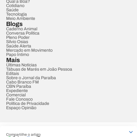
Qual a Boa?
Cotidiano
Saúde
Tecnologia
Meio Ambiente
Blogs
Caderno Animal
Conversa Política
Pleno Poder
Sílvio Osias
Saúde Alerta
Mercado em Movimento
Papo Íntimo
Mais
Últimas Notícias
Tábuas de Marés em João Pessoa
Editais
Sobre o Jornal da Paraíba
Cabo Branco FM
CBN Paraíba
Expediente
Comercial
Fale Conosco
Política de Privacidade
Espaço Opinião
© REDE PARAÍBA DE COMUNICAÇÃO
Compartilhe o artigo