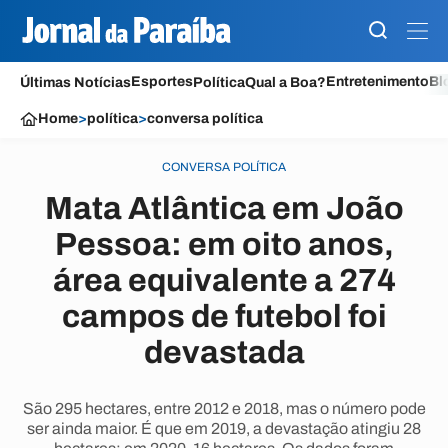
Esportes
Entretenimento
Bl
Últimas Notícias
Política
Qual a Boa?
Home
>
política
>
conversa política
CONVERSA POLÍTICA
Mata Atlântica em João
Pessoa: em oito anos,
área equivalente a 274
campos de futebol foi
devastada
São 295 hectares, entre 2012 e 2018, mas o número pode
ser ainda maior. É que em 2019, a devastação atingiu 28