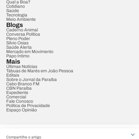
Qual a Boa?
Cotidiano
Saúde
Tecnologia
Meio Ambiente
Blogs
Caderno Animal
Conversa Política
Pleno Poder
Sílvio Osias
Saúde Alerta
Mercado em Movimento
Papo Íntimo
Mais
Últimas Notícias
Tábuas de Marés em João Pessoa
Editais
Sobre o Jornal da Paraíba
Cabo Branco FM
CBN Paraíba
Expediente
Comercial
Fale Conosco
Política de Privacidade
Espaço Opinião
© REDE PARAÍBA DE COMUNICAÇÃO
Compartilhe o artigo