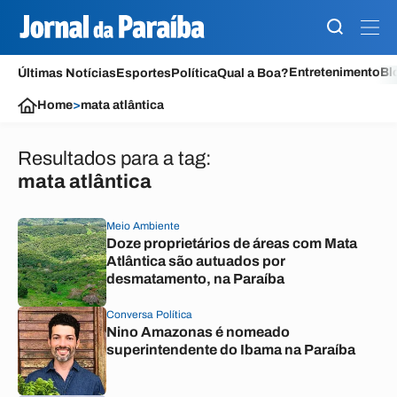
Entretenimento
Bl
Últimas Notícias
Esportes
Política
Qual a Boa?
Home
>
mata atlântica
Resultados para a tag:
mata atlântica
Meio Ambiente
Doze proprietários de áreas com Mata
Atlântica são autuados por
desmatamento, na Paraíba
Conversa Política
Nino Amazonas é nomeado
superintendente do Ibama na Paraíba