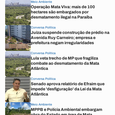
Meio Ambiente
Operação Mata Viva: mais de 100
hectares são embargados por
desmatamento ilegal na Paraíba
Conversa Política
Juíza suspende construção de prédio na
Avenida Ruy Carneiro; empresa e
prefeitura negam irregularidades
Conversa Política
Lula veta trecho de MP que fragiliza
combate ao desmatamento da Mata
Atlântica
Conversa Política
Senado aprova relatório de Efraim que
impede 'desfiguração' da Lei da Mata
Atlântica
Meio Ambiente
MPPB e Polícia Ambiental embargam
obra do Estado em área de Mata