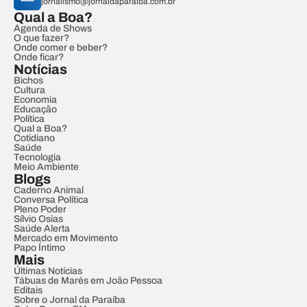
jornalismo@jornaldaparaiba.com.br
Qual a Boa?
Agenda de Shows
O que fazer?
Onde comer e beber?
Onde ficar?
Notícias
Bichos
Cultura
Economia
Educação
Política
Qual a Boa?
Cotidiano
Saúde
Tecnologia
Meio Ambiente
Blogs
Caderno Animal
Conversa Política
Pleno Poder
Sílvio Osias
Saúde Alerta
Mercado em Movimento
Papo Íntimo
Mais
Últimas Notícias
Tábuas de Marés em João Pessoa
Editais
Sobre o Jornal da Paraíba