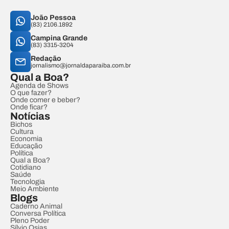
João Pessoa
(83) 2106.1892
Campina Grande
(83) 3315-3204
Redação
jornalismo@jornaldaparaiba.com.br
Qual a Boa?
Agenda de Shows
O que fazer?
Onde comer e beber?
Onde ficar?
Notícias
Bichos
Cultura
Economia
Educação
Política
Qual a Boa?
Cotidiano
Saúde
Tecnologia
Meio Ambiente
Blogs
Caderno Animal
Conversa Política
Pleno Poder
Sílvio Osias