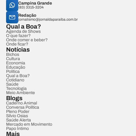
Campina Grande
(83) 3315-3204
Redação
jornalismo@jornaldaparaiba.com.br
Qual a Boa?
Agenda de Shows
O que fazer?
Onde comer e beber?
Onde ficar?
Notícias
Bichos
Cultura
Economia
Educação
Política
Qual a Boa?
Cotidiano
Saúde
Tecnologia
Meio Ambiente
Blogs
Caderno Animal
Conversa Política
Pleno Poder
Sílvio Osias
Saúde Alerta
Mercado em Movimento
Papo Íntimo
Mais