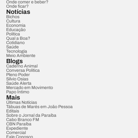
Onde comer e beber?
Onde ficar?
Notícias
Bichos
Cultura
Economia
Educação
Política
Qual a Boa?
Cotidiano
Saúde
Tecnologia
Meio Ambiente
Blogs
Caderno Animal
Conversa Política
Pleno Poder
Sílvio Osias
Saúde Alerta
Mercado em Movimento
Papo Íntimo
Mais
Últimas Notícias
Tábuas de Marés em João Pessoa
Editais
Sobre o Jornal da Paraíba
Cabo Branco FM
CBN Paraíba
Expediente
Comercial
Fale Conosco