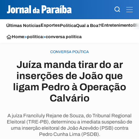
Esportes
Entretenimento
Bl
Últimas Notícias
Política
Qual a Boa?
Home
>
política
>
conversa política
CONVERSA POLÍTICA
Juíza manda tirar do ar
inserções de João que
ligam Pedro à Operação
Calvário
A juíza Franciluly Rejane de Souza, do Tribunal Regional
Eleitoral (TRE-PB), determinou a imediata suspensão de
uma inserção eleitoral de João Azevêdo (PSB) contra
Pedro Cunha Lima (PSDB).