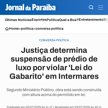
Esportes
Entretenimento
Bl
Últimas Notícias
Política
Qual a Boa?
Home
>
política
>
conversa política
CONVERSA POLÍTICA
Justiça determina
suspensão de prédio de
luxo por violar 'Lei do
Gabarito' em Intermares
Segundo Ministério Público, obra está sendo construída
com altura acima do permitido em lei.
Publicado em 02/07/2025 às 11:17 | Atualizado em 03/07/2025 às 10:11