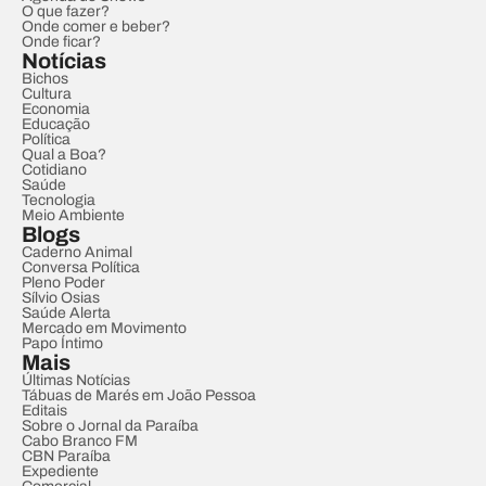
O que fazer?
Onde comer e beber?
Onde ficar?
Notícias
Bichos
Cultura
Economia
Educação
Política
Qual a Boa?
Cotidiano
Saúde
Tecnologia
Meio Ambiente
Blogs
Caderno Animal
Conversa Política
Pleno Poder
Sílvio Osias
Saúde Alerta
Mercado em Movimento
Papo Íntimo
Mais
Últimas Notícias
Tábuas de Marés em João Pessoa
Editais
Sobre o Jornal da Paraíba
Cabo Branco FM
CBN Paraíba
Expediente