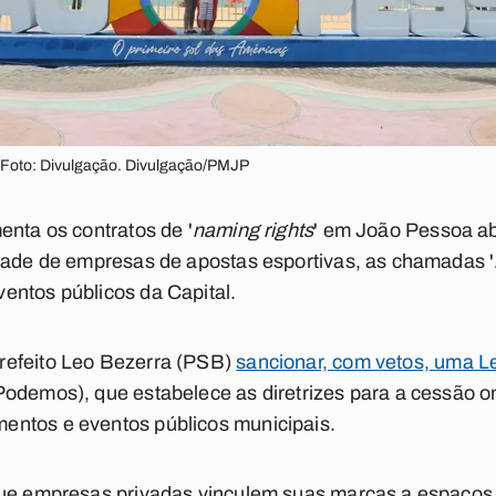
| Foto: Divulgação. Divulgação/PMJP
enta os contratos de '
naming rights
' em João Pessoa a
idade de empresas de apostas esportivas, as chamadas '
entos públicos da Capital.
refeito Leo Bezerra (PSB)
sancionar, com vetos, uma L
odemos), que estabelece as diretrizes para a cessão on
ntos e eventos públicos municipais.
que empresas privadas vinculem suas marcas a espaços 