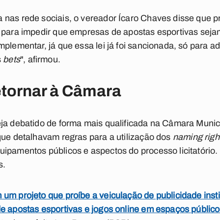
 nas rede sociais, o vereador Ícaro Chaves disse que 
 para impedir que empresas de apostas esportivas sejam
plementar, já que essa lei já foi sancionada, só para ad
s
bets
", afirmou.
etornar à Câmara
eja debatido de forma mais qualificada na Câmara Munic
que detalhavam regras para a utilização dos
naming righ
ipamentos públicos e aspectos do processo licitatório.
s.
um projeto que proíbe a veiculação de publicidade insti
e apostas esportivas e jogos online em espaços público