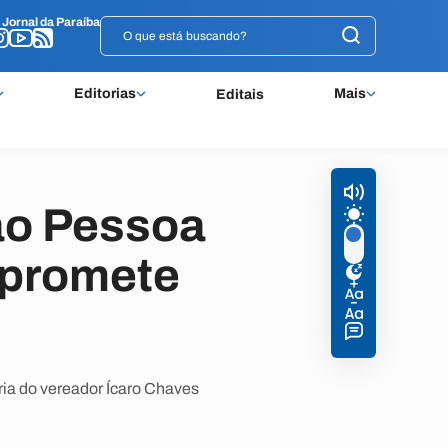
o
o
Jornal da Paraíba
Jornal da Paraíba
Editorias
Mais
Editais
oão Pessoa
r promete
ria do vereador Ícaro Chaves