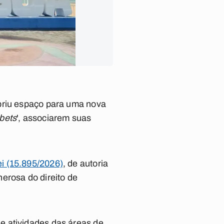
briu espaço para uma nova
bets
', associarem suas
ei (15.895/2026)
, de autoria
erosa do direito de
e atividades das áreas de