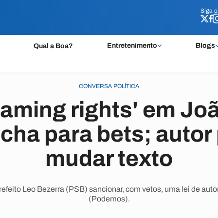
Siga 
Siga 
Entretenimento
Blogs
Qual a Boa?
CONVERSA POLÍTICA
naming rights' em J
cha para bets; auto
mudar texto
feito Leo Bezerra (PSB) sancionar, com vetos, uma lei de auto
(Podemos).