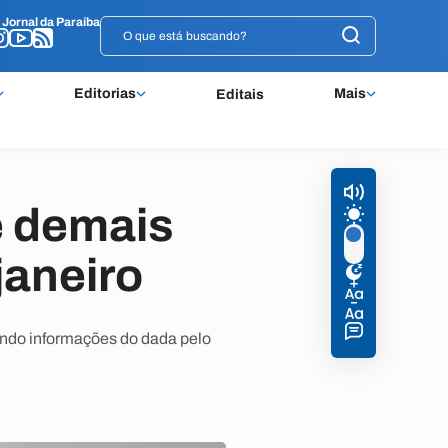
o
o
Jornal da Paraíba
Jornal da Paraíba
Editorias
Mais
Editais
e demais
janeiro
undo informações do dada pelo