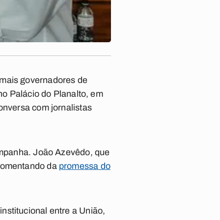
emais governadores de
 no Palácio do Planalto, em
onversa com jornalistas
campanha. João Azevêdo, que
a comentando da
promessa do
stitucional entre a União,