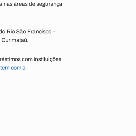
os nas áreas de segurança
do Rio São Francisco –
e Curimataú.
éstimos com instituições
ntem com a