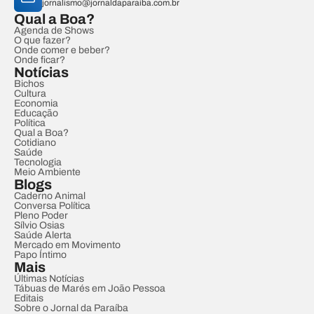
jornalismo@jornaldaparaiba.com.br
Qual a Boa?
Agenda de Shows
O que fazer?
Onde comer e beber?
Onde ficar?
Notícias
Bichos
Cultura
Economia
Educação
Política
Qual a Boa?
Cotidiano
Saúde
Tecnologia
Meio Ambiente
Blogs
Caderno Animal
Conversa Política
Pleno Poder
Sílvio Osias
Saúde Alerta
Mercado em Movimento
Papo Íntimo
Mais
Últimas Notícias
Tábuas de Marés em João Pessoa
Editais
Sobre o Jornal da Paraíba