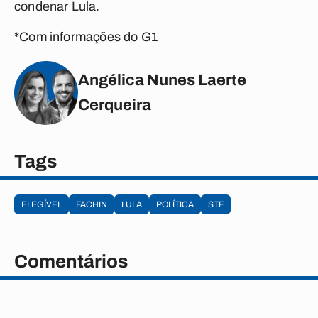
condenar Lula.
*Com informações do G1
Angélica Nunes Laerte
Cerqueira
Tags
ELEGÍVEL
FACHIN
LULA
POLÍTICA
STF
Comentários