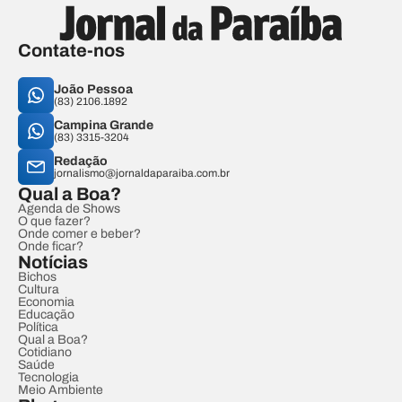
Contate-nos
João Pessoa
(83) 2106.1892
Campina Grande
(83) 3315-3204
Redação
jornalismo@jornaldaparaiba.com.br
Qual a Boa?
Agenda de Shows
O que fazer?
Onde comer e beber?
Onde ficar?
Notícias
Bichos
Cultura
Economia
Educação
Política
Qual a Boa?
Cotidiano
Saúde
Tecnologia
Meio Ambiente