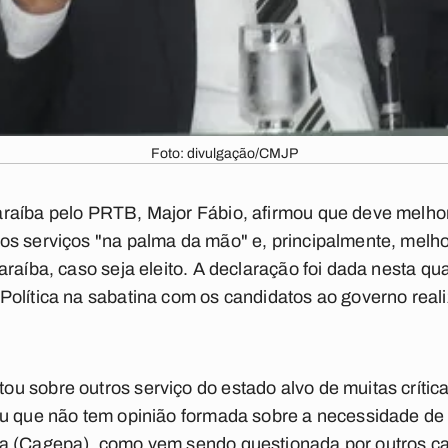
Foto: divulgação/CMJP
raíba pelo PRTB, Major Fábio, afirmou que deve melho
os serviços "na palma da mão" e, principalmente, melho
raíba, caso seja eleito. A declaração foi dada nesta quar
Política
na sabatina com os candidatos ao governo real
u sobre outros serviço do estado alvo de muitas crític
iu que não tem opinião formada sobre a necessidade de
a (Cagepa), como vem sendo questionada por outros ca