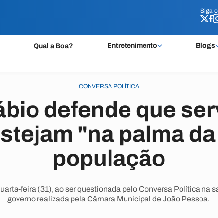
Siga 
Siga 
Entretenimento
Blogs
Qual a Boa?
CONVERSA POLÍTICA
ábio defende que ser
estejam "na palma da
população
quarta-feira (31), ao ser questionada pelo Conversa Política na 
governo realizada pela Câmara Municipal de João Pessoa.