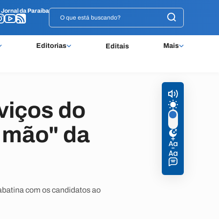
o
o
Jornal da Paraíba
Jornal da Paraíba
Editorias
Mais
Editais
viços do
 mão" da
sabatina com os candidatos ao