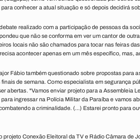
 para conhecer a atual situação e só depois decidirá so
ebate realizado com a participação de pessoas da soc
espondeu que não se conforma em ver um cantor de outr
iros locais não são chamados para tocar nas feiras das
precisa acontecer apenas em um mês específico, mas, ao
 Major Fábio também questionado sobre propostas para 
 finais de semana. Como especialista em segurança púb
ser abertas. "Vamos enviar projeto para a Assembleia L
 para ingressar na Polícia Militar da Paraíba e vamos abr
combatendo a criminalidade. (…) Estarei pronto para ouvi
do projeto Conexão Eleitoral da TV e Rádio Câmara de 