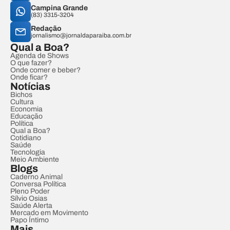
Campina Grande
(83) 3315-3204
Redação
jornalismo@jornaldaparaiba.com.br
Qual a Boa?
Agenda de Shows
O que fazer?
Onde comer e beber?
Onde ficar?
Notícias
Bichos
Cultura
Economia
Educação
Política
Qual a Boa?
Cotidiano
Saúde
Tecnologia
Meio Ambiente
Blogs
Caderno Animal
Conversa Política
Pleno Poder
Sílvio Osias
Saúde Alerta
Mercado em Movimento
Papo Íntimo
Mais