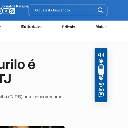
o
o
Jornal da Paraíba
Jornal da Paraíba
Editorias
Mais
Editais
rilo é
TJ
aíba (TJPB) para concorrer uma