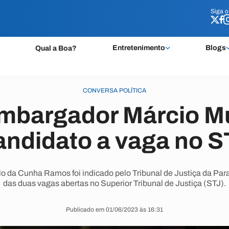
Siga 
Siga 
Entretenimento
Blogs
Qual a Boa?
CONVERSA POLÍTICA
bargador Márcio Mu
andidato a vaga no S
 da Cunha Ramos foi indicado pelo Tribunal de Justiça da Par
das duas vagas abertas no Superior Tribunal de Justiça (STJ).
Publicado em 01/06/2023 às 16:31