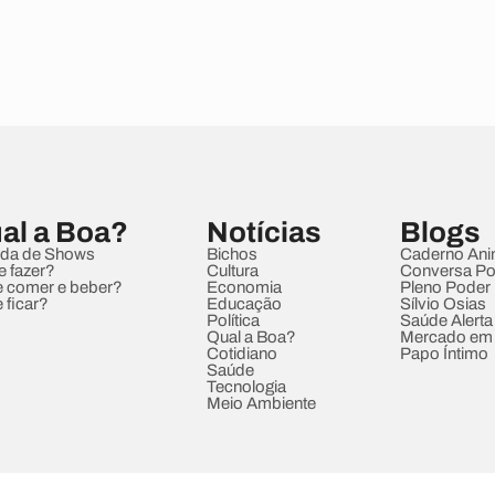
al a Boa?
Notícias
Blogs
da de Shows
Bichos
Caderno Ani
e fazer?
Cultura
Conversa Pol
 comer e beber?
Economia
Pleno Poder
 ficar?
Educação
Sílvio Osias
Política
Saúde Alerta
Qual a Boa?
Mercado em
Cotidiano
Papo Íntimo
Saúde
Tecnologia
Meio Ambiente