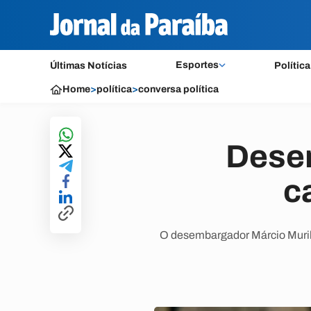
Esportes
Últimas Notícias
Política
Home
>
política
>
conversa política
Desem
c
O desembargador Márcio Murilo