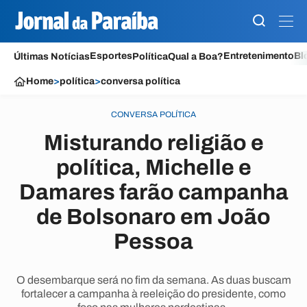
Esportes
Entretenimento
Bl
Últimas Notícias
Política
Qual a Boa?
Home
>
política
>
conversa política
CONVERSA POLÍTICA
Misturando religião e
política, Michelle e
Damares farão campanha
de Bolsonaro em João
Pessoa
O desembarque será no fim da semana. As duas buscam
fortalecer a campanha à reeleição do presidente, como