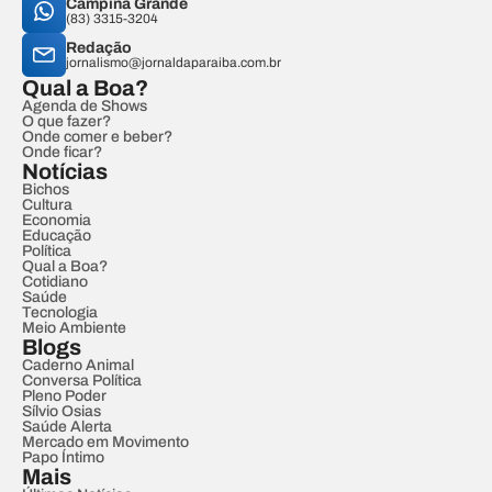
Campina Grande
(83) 3315-3204
Redação
jornalismo@jornaldaparaiba.com.br
Qual a Boa?
Agenda de Shows
O que fazer?
Onde comer e beber?
Onde ficar?
Notícias
Bichos
Cultura
Economia
Educação
Política
Qual a Boa?
Cotidiano
Saúde
Tecnologia
Meio Ambiente
Blogs
Caderno Animal
Conversa Política
Pleno Poder
Sílvio Osias
Saúde Alerta
Mercado em Movimento
Papo Íntimo
Mais