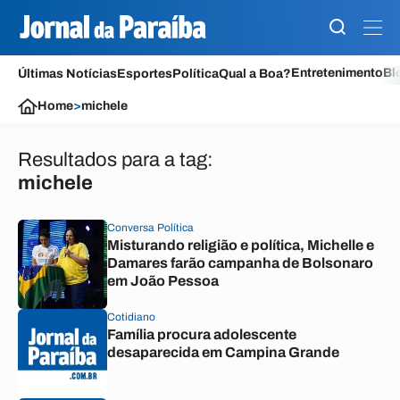
Entretenimento
Bl
Últimas Notícias
Esportes
Política
Qual a Boa?
Home
>
michele
Resultados para a tag:
michele
Conversa Política
Misturando religião e política, Michelle e
Damares farão campanha de Bolsonaro
em João Pessoa
Cotidiano
Família procura adolescente
desaparecida em Campina Grande