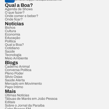
Qual a Boa?
Agenda de Shows
O que fazer?
Onde comer e beber?
Onde ficar?
Notícias
Bichos
Cultura
Economia
Educação
Política
Qual a Boa?
Cotidiano
Saúde
Tecnologia
Meio Ambiente
Blogs
Caderno Animal
Conversa Política
Pleno Poder
Sílvio Osias
Saúde Alerta
Mercado em Movimento
Papo Íntimo
Mais
Últimas Notícias
Tábuas de Marés em João Pessoa
Editais
Sobre o Jornal da Paraíba
Cabo Branco FM