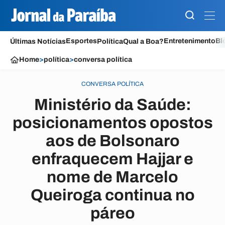
Esportes
Entretenimento
Bl
Últimas Notícias
Política
Qual a Boa?
Home
>
política
>
conversa política
CONVERSA POLÍTICA
Ministério da Saúde:
posicionamentos opostos
aos de Bolsonaro
enfraquecem Hajjar e
nome de Marcelo
Queiroga continua no
páreo