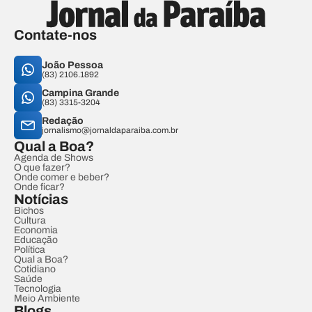
Contate-nos
João Pessoa
(83) 2106.1892
Campina Grande
(83) 3315-3204
Redação
jornalismo@jornaldaparaiba.com.br
Qual a Boa?
Agenda de Shows
O que fazer?
Onde comer e beber?
Onde ficar?
Notícias
Bichos
Cultura
Economia
Educação
Política
Qual a Boa?
Cotidiano
Saúde
Tecnologia
Meio Ambiente
Blogs